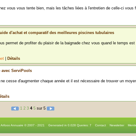
hez vous vous tente bien, mais les tâches liées à l'entretien de celle-ci vous f
guide d'achat et comparatif des meilleures piscines tubulaires
ous permet de profiter du plaisir de la baignade chez vous quand le temps est
net
|
Détails
e avec ServiPools
 ne cesse d'augmenter chaque année et il est nécessaire de trouver un moye
étails
1
2
3
4
5
sur 5
r Arfooo Annuaire © 2007 - 2021 Generated in 0.028 Queries: 7
Contact
Newsletter
Menti