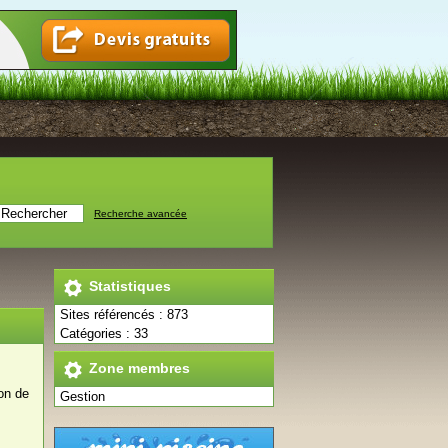
Recherche avancée
Statistiques
Sites référencés : 873
Catégories : 33
Zone membres
ion de
Gestion