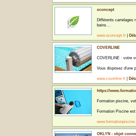
oconcept
Différents carrelages 
bains....
www.oconcept.fr
|
Dét
COVERLINE
COVERLINE : votre vol
Vous disposez d'une p
www.coverline.fr
|
Déta
https://www.formatio
Formation piscine, vo
Formation Piscine est 
www.formationpiscine.
OKLYN : objet connec