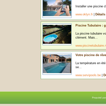
Installer une piscine c
www.oklyn.fr
|
Détails
Piscine Tubulaire : 
La piscine tubulaire v
clément. Mais...
www.piscinetubulaire.
Votre piscine de rêv
La température en été
se...
www.servipools.be
|
D
Propulsé pa