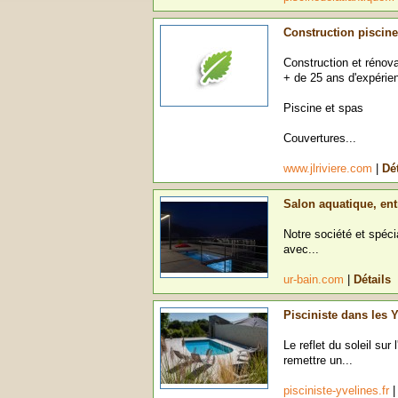
Construction piscine
Construction et rénova
+ de 25 ans d'expérie
Piscine et spas
Couvertures...
www.jlriviere.com
|
Dét
Salon aquatique, entr
Notre société et spéci
avec...
ur-bain.com
|
Détails
Pisciniste dans les 
Le reflet du soleil sur
remettre un...
pisciniste-yvelines.fr