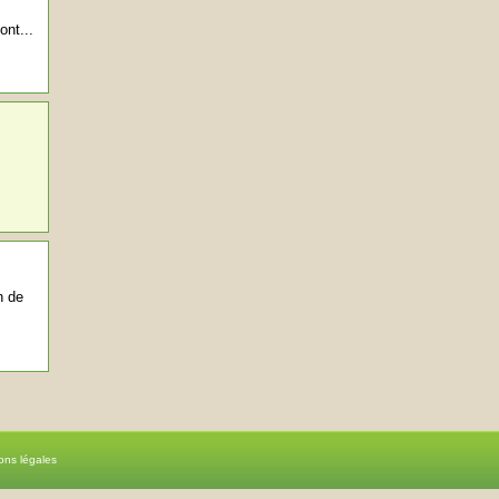
ont...
n de
ons légales