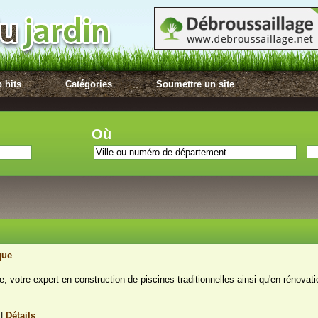
 hits
Catégories
Soumettre un site
Où
que
ue, votre expert en construction de piscines traditionnelles ainsi qu'en rénovat
r
|
Détails