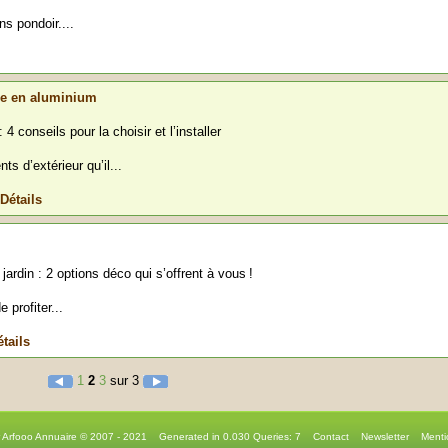
ns pondoir....
ue en aluminium
 4 conseils pour la choisir et l’installer
 d’extérieur qu’il...
Détails
ardin : 2 options déco qui s’offrent à vous !
 profiter...
tails
1
2
3
sur 3
r Arfooo Annuaire © 2007 - 2021 Generated in 0.030 Queries: 7
Contact
Newsletter
Menti