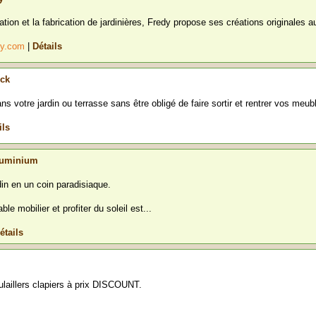
tion et la fabrication de jardinières, Fredy propose ses créations originales au
edy.com
|
Détails
eck
s votre jardin ou terrasse sans être obligé de faire sortir et rentrer vos meubl
ils
aluminium
in en un coin paradisiaque.
ble mobilier et profiter du soleil est...
étails
laillers clapiers à prix DISCOUNT.