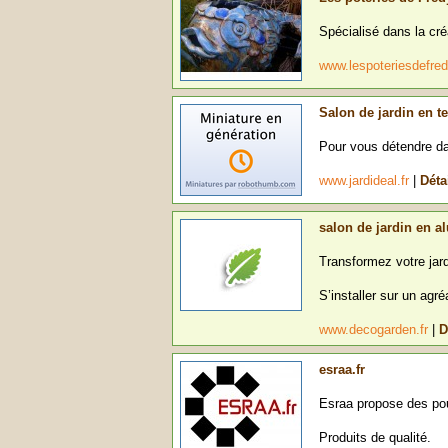
Spécialisé dans la créa
www.lespoteriesdefr
Salon de jardin en t
Pour vous détendre dan
www.jardideal.fr
|
Déta
salon de jardin en 
Transformez votre jard
S’installer sur un agréa
www.decogarden.fr
|
D
esraa.fr
Esraa propose des pou
Produits de qualité.