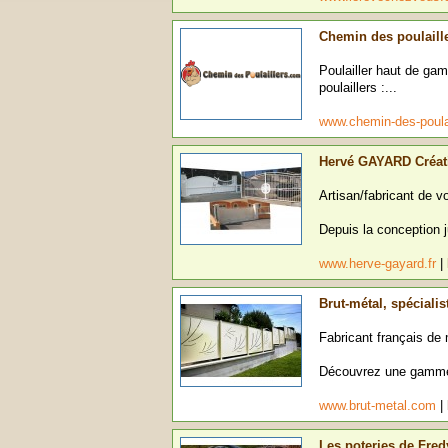
Chemin des poulaill
Poulailler haut de ga
poulaillers :...
www.chemin-des-poula
Hervé GAYARD Créat
Artisan/fabricant de v
Depuis la conception j
www.herve-gayard.fr
|
Brut-métal, spéciali
Fabricant français de 
Découvrez une gamme d
www.brut-metal.com
|
Les poteries de Fred