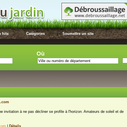
 hits
Catégories
Soumettre un site
Où
s.com
ne invitation à ne pas décliner se profile à l'horizon. Amateurs de soleil et de
.com
|
Détails