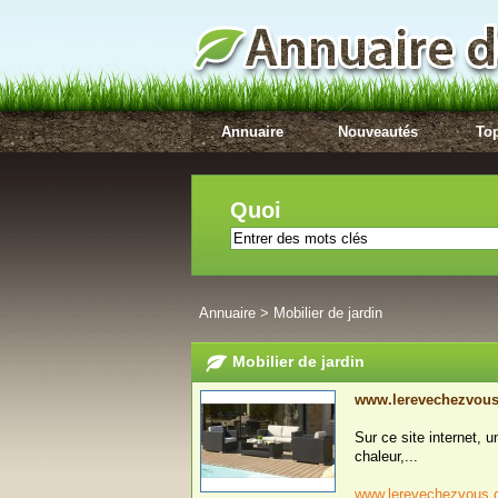
Annuaire
Nouveautés
Top
Quoi
Annuaire
>
Mobilier de jardin
Mobilier de jardin
www.lerevechezvou
Sur ce site internet, u
chaleur,...
www.lerevechezvous