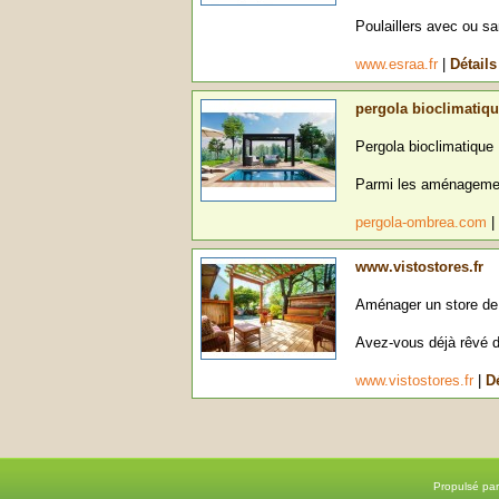
Poulaillers avec ou sa
www.esraa.fr
|
Détails
pergola bioclimatiq
Pergola bioclimatique :
Parmi les aménagements
pergola-ombrea.com
|
www.vistostores.fr
Aménager un store de j
Avez-vous déjà rêvé de
www.vistostores.fr
|
Dé
Propulsé pa