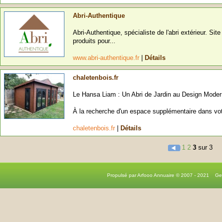
Abri-Authentique
Abri-Authentique, spécialiste de l'abri extérieur. 
produits pour...
www.abri-authentique.fr
|
Détails
chaletenbois.fr
Le Hansa Liam : Un Abri de Jardin au Design Moder
À la recherche d'un espace supplémentaire dans vot
chaletenbois.fr
|
Détails
1
2
3
sur 3
Propulsé par Arfooo Annuaire © 2007 - 2021 G