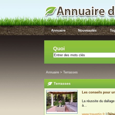
Annuaire
Nouveautés
Top
Quoi
Annuaire
>
Terrasses
Terrasses
Les conseils pour un
La réussite du dallag
à...
www.travertin.fr
|
Déta