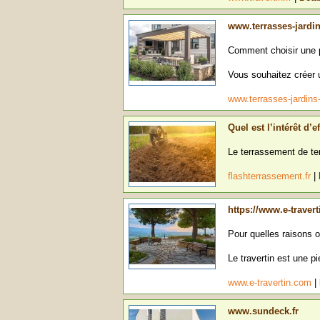
www.terrasses-jardin
Comment choisir une p
Vous souhaitez créer u
www.terrasses-jardins
Quel est l’intérêt d’
Le terrassement de ter
flashterrassement.fr
|
https://www.e-traver
Pour quelles raisons o
Le travertin est une pie
www.e-travertin.com
|
www.sundeck.fr