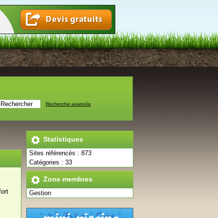
Recherche avancée
Statistiques
Sites référencés : 873
Catégories : 33
Zone membres
ort
Gestion