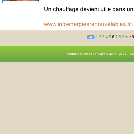
Un chauffage devient utile dans un
www.infoenergiesrenouvelables.fr
1
2
3
4
5
6
7
8
9
sur 
Propulsé par Arfooo Annuaire © 2007 - 2021 G