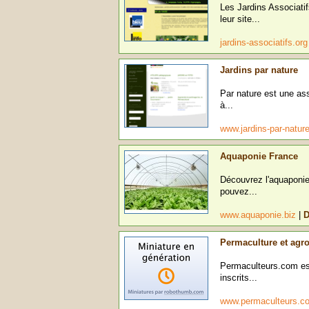
Les Jardins Associati
leur site...
jardins-associatifs.or
Jardins par nature
Par nature est une ass
à...
www.jardins-par-natu
Aquaponie France
Découvrez l'aquaponie
pouvez...
www.aquaponie.biz
|
D
Permaculture et agr
Permaculteurs.com est
inscrits...
www.permaculteurs.