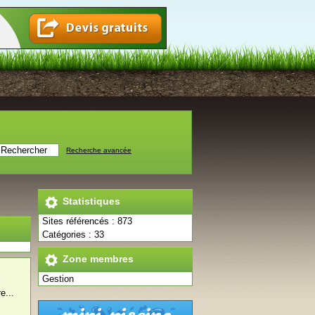
Recherche avancée
Statistiques
Sites référencés : 873
Catégories : 33
Zone membres
Gestion
e...