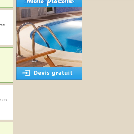
rse
e en