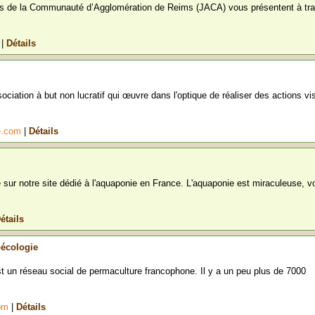
fs de la Communauté d’Agglomération de Reims (JACA) vous présentent à tr
g
|
Détails
ociation à but non lucratif qui œuvre dans l'optique de réaliser des actions vi
re.com
|
Détails
 sur notre site dédié à l'aquaponie en France. L'aquaponie est miraculeuse, v
étails
oécologie
 un réseau social de permaculture francophone. Il y a un peu plus de 7000
com
|
Détails