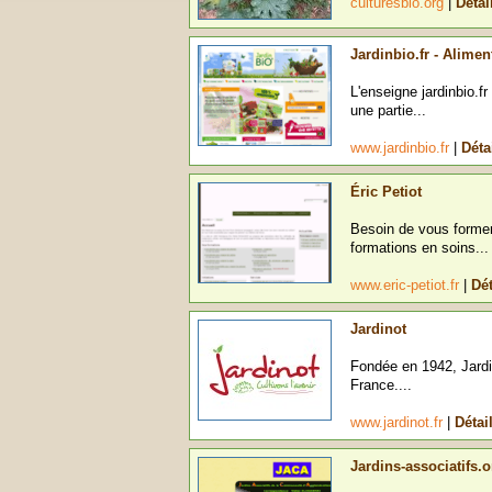
culturesbio.org
|
Détai
Jardinbio.fr - Alime
L'enseigne jardinbio.f
une partie...
www.jardinbio.fr
|
Déta
Éric Petiot
Besoin de vous former
formations en soins...
www.eric-petiot.fr
|
Dét
Jardinot
Fondée en 1942, Jardi
France....
www.jardinot.fr
|
Détai
Jardins-associatifs.o